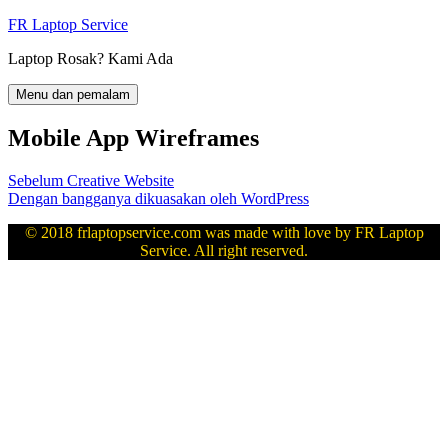
Langkau
FR Laptop Service
ke
Laptop Rosak? Kami Ada
kandungan
Menu dan pemalam
Mobile App Wireframes
Navigasi
Kiriman
Sebelum
Creative Website
sebelumnya:
Dengan bangganya dikuasakan oleh WordPress
kiriman
© 2018 frlaptopservice.com was made with love by FR Laptop
Service. All right reserved.