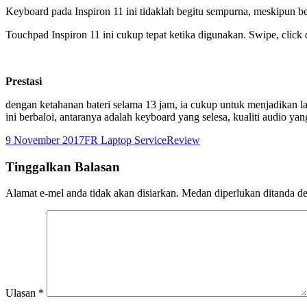
Keyboard pada Inspiron 11 ini tidaklah begitu sempurna, meskipun be
Touchpad Inspiron 11 ini cukup tepat ketika digunakan. Swipe, click
Prestasi
dengan ketahanan bateri selama 13 jam, ia cukup untuk menjadikan la
ini berbaloi, antaranya adalah keyboard yang selesa, kualiti audio ya
Dikirimkan
Pengarang
Kategori
9 November 2017
FR Laptop Service
Review
pada
Tinggalkan Balasan
Alamat e-mel anda tidak akan disiarkan.
Medan diperlukan ditanda 
Ulasan
*