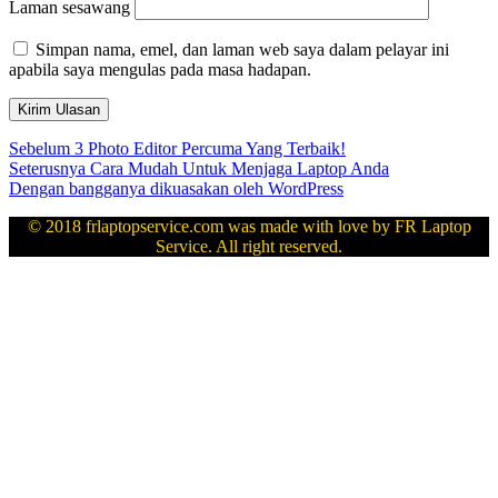
Laman sesawang
Simpan nama, emel, dan laman web saya dalam pelayar ini
apabila saya mengulas pada masa hadapan.
Navigasi
Kiriman
Sebelum
3 Photo Editor Percuma Yang Terbaik!
sebelumnya:
Kiriman
Seterusnya
Cara Mudah Untuk Menjaga Laptop Anda
kiriman
seterusnya:
Dengan bangganya dikuasakan oleh WordPress
© 2018 frlaptopservice.com was made with love by FR Laptop
Service. All right reserved.