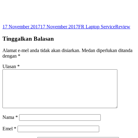
Dikirimkan
Pengarang
Kategori
17 November 2017
17 November 2017
FR Laptop Service
Review
pada
Tinggalkan Balasan
Alamat e-mel anda tidak akan disiarkan.
Medan diperlukan ditanda
dengan
*
Ulasan
*
Nama
*
Emel
*