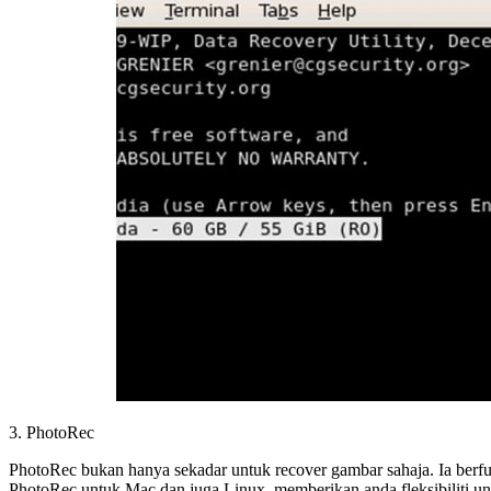
3. PhotoRec
PhotoRec bukan hanya sekadar untuk recover gambar sahaja. Ia berf
PhotoRec untuk Mac dan juga Linux, memberikan anda fleksibiliti un