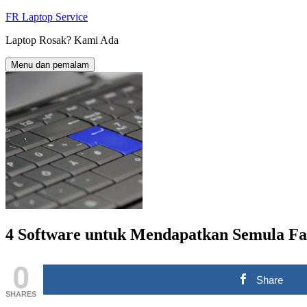
Langkau
FR Laptop Service
ke
Laptop Rosak? Kami Ada
kandungan
Menu dan pemalam
4 Software untuk Mendapatkan Semula Fai
0
Share
SHARES