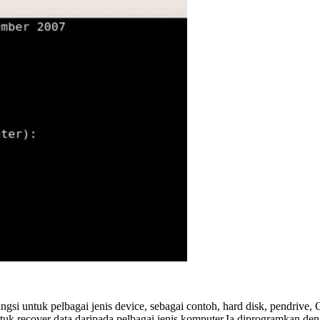
ungsi untuk pelbagai jenis device, sebagai contoh, hard disk, pendri
tuk recover data daripada pelbagai jenis komputer.Ia diprogramkan de