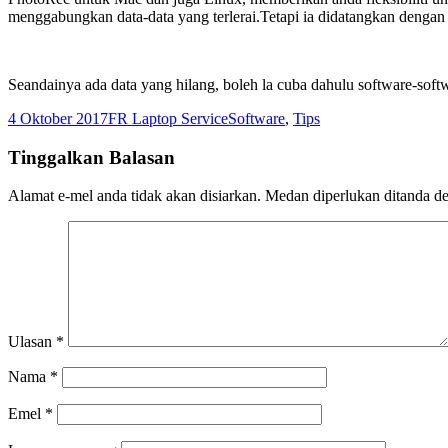
menggabungkan data-data yang terlerai.Tetapi ia didatangkan dengan
Seandainya ada data yang hilang, boleh la cuba dahulu software-softw
Dikirimkan
Pengarang
Kategori
4 Oktober 2017
FR Laptop Service
Software
,
Tips
pada
Tinggalkan Balasan
Alamat e-mel anda tidak akan disiarkan.
Medan diperlukan ditanda 
Ulasan
*
Nama
*
Emel
*