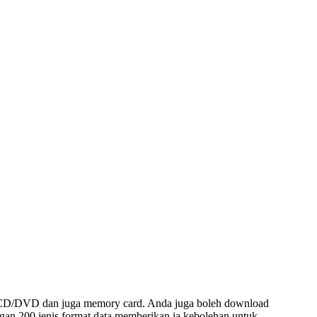
ve, CD/DVD dan juga memory card. Anda juga boleh download
ngan 200 jenis format data memberikan ia kebolehan untuk