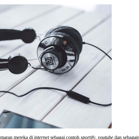
maran mereka di
internet
sebagai contoh
sportify
,
youtube
dan sebagain