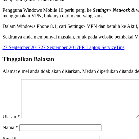
Pengguna Windows Mobile 10 perlu pergi ke
Settings> Network & 
menggunakan VPN, bukanya dari menu yang sama.
Dalam Windows Phone 8.1, cari Settings> VPN dan beralih ke Aktif,
Sekiranya anda mempunyai masalah, rujuk pada website pembekal 
Dikirimkan
Pengarang
Kategori
27 September 2017
27 September 2017
FR Laptop Service
Tips
pada
Tinggalkan Balasan
Alamat e-mel anda tidak akan disiarkan.
Medan diperlukan ditanda 
Ulasan
*
Nama
*
Emel
*