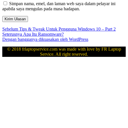
Simpan nama, emel, dan laman web saya dalam pelayar ini
apabila saya mengulas pada masa hadapan.
Navigasi
Kiriman
Sebelum
Tips & Tweak Untuk Pengguna Windows 10 – Part 2
sebelumnya:
Kiriman
Seterusnya
Apa Itu Ransomware?
kiriman
seterusnya:
Dengan bangganya dikuasakan oleh WordPress
© 2018 frlaptopservice.com was made with love by FR Laptop
Service. All right reserved.