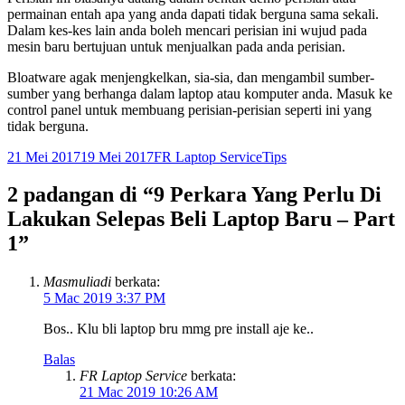
permainan entah apa yang anda dapati tidak berguna sama sekali.
Dalam kes-kes lain anda boleh mencari perisian ini wujud pada
mesin baru bertujuan untuk menjualkan pada anda perisian.
Bloatware agak menjengkelkan, sia-sia, dan mengambil sumber-
sumber yang berhanga dalam laptop atau komputer anda. Masuk ke
control panel untuk membuang perisian-perisian seperti ini yang
tidak berguna.
Dikirimkan
Pengarang
Kategori
21 Mei 2017
19 Mei 2017
FR Laptop Service
Tips
pada
2 padangan di “9 Perkara Yang Perlu Di
Lakukan Selepas Beli Laptop Baru – Part
1”
Masmuliadi
berkata:
5 Mac 2019 3:37 PM
Bos.. Klu bli laptop bru mmg pre install aje ke..
Balas
FR Laptop Service
berkata:
21 Mac 2019 10:26 AM