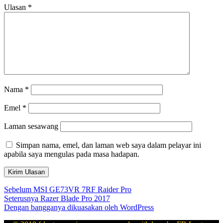
Ulasan
*
Nama
*
Emel
*
Laman sesawang
Simpan nama, emel, dan laman web saya dalam pelayar ini
apabila saya mengulas pada masa hadapan.
Navigasi
Kiriman
Sebelum
MSI GE73VR 7RF Raider Pro
sebelumnya:
Kiriman
Seterusnya
Razer Blade Pro 2017
kiriman
seterusnya:
Dengan bangganya dikuasakan oleh WordPress