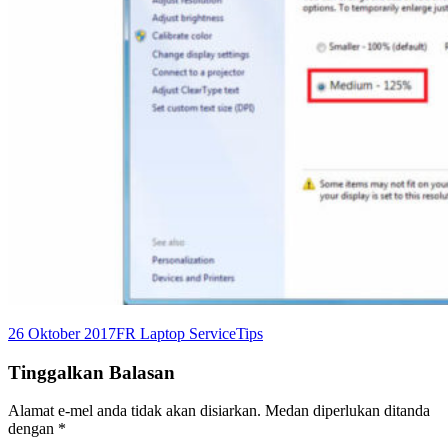
Dikirimkan
Pengarang
Kategori
26 Oktober 2017
FR Laptop Service
Tips
pada
Tinggalkan Balasan
Alamat e-mel anda tidak akan disiarkan.
Medan diperlukan ditanda
dengan
*