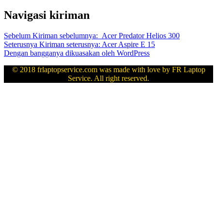
Navigasi kiriman
Sebelum
Kiriman sebelumnya:
Acer Predator Helios 300
Seterusnya
Kiriman seterusnya:
Acer Aspire E 15
Dengan bangganya dikuasakan oleh WordPress
© 2018 frlaptopservice.com was made with love by FR Laptop
Service. All right reserved.