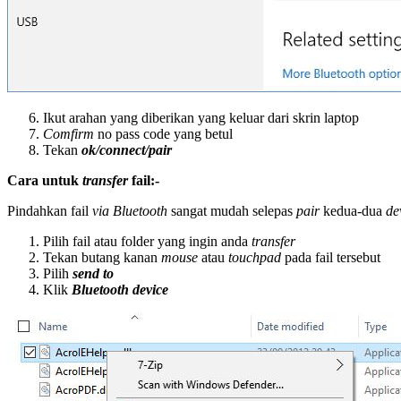
Ikut arahan yang diberikan yang keluar dari skrin laptop
Comfirm
no pass code yang betul
Tekan
ok/connect/pair
Cara untuk
transfer
fail:-
Pindahkan fail
via Bluetooth
sangat mudah selepas
pair
kedua-dua
de
Pilih fail atau folder yang ingin anda
transfer
Tekan butang kanan
mouse
atau
touchpad
pada fail tersebut
Pilih
send to
Klik
Bluetooth device