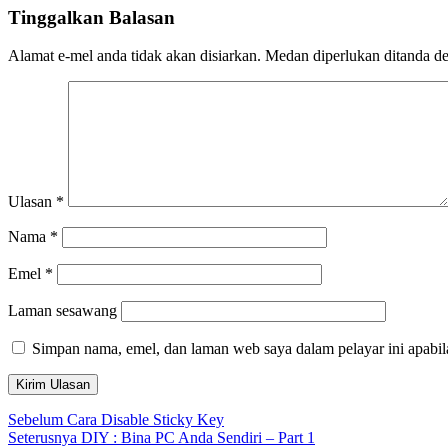
Tinggalkan Balasan
Alamat e-mel anda tidak akan disiarkan.
Medan diperlukan ditanda 
Ulasan
*
Nama
*
Emel
*
Laman sesawang
Simpan nama, emel, dan laman web saya dalam pelayar ini apabi
Navigasi
Kiriman
Sebelum
Cara Disable Sticky Key
sebelumnya:
Kiriman
Seterusnya
DIY : Bina PC Anda Sendiri – Part 1