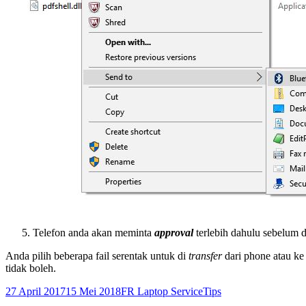
Telefon anda akan meminta
approval
terlebih dahulu sebelum 
Anda pilih beberapa fail serentak untuk di
transfer
dari phone atau ke
tidak boleh.
Dikirimkan
Pengarang
Kategori
27 April 2017
15 Mei 2018
FR Laptop Service
Tips
pada