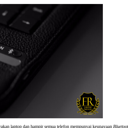
nyakan laptop dan hampir semua telefon mempunyai keupayaan
Bluetoo