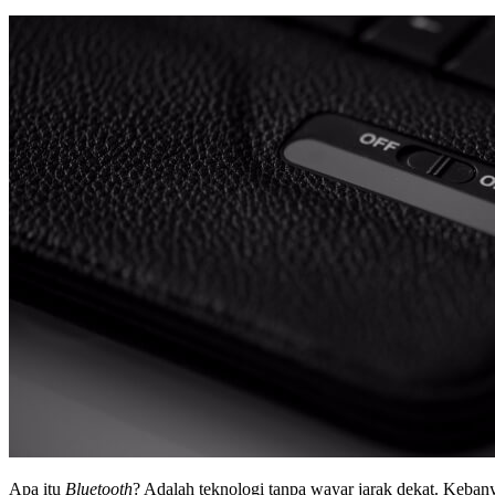
Apa itu
Bluetooth
? Adalah teknologi tanpa wayar jarak dekat. Keba