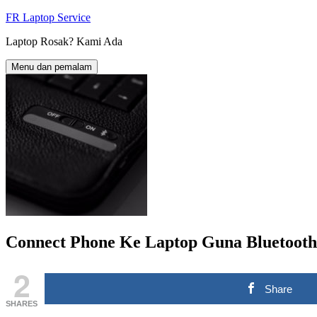
Langkau
FR Laptop Service
ke
Laptop Rosak? Kami Ada
kandungan
Menu dan pemalam
Connect Phone Ke Laptop Guna Bluetooth
2
Share
SHARES