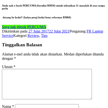
Anda nak e-book PERCUMA (bernilai RM50) untuk selesaikan 11 masalah di atas tanpa
perlu
datang ke kedai? (kalau pergi kedai kena reformat RM60)
Saya nak ebook PERCUMA
Dikirimkan pada
27 Julai 2017
22 Julai 2021
Pengarang
FR Laptop
Service
Kategori
Review
,
Tips
Tinggalkan Balasan
Alamat e-mel anda tidak akan disiarkan.
Medan diperlukan ditanda
dengan
*
Ulasan
*
Nama
*