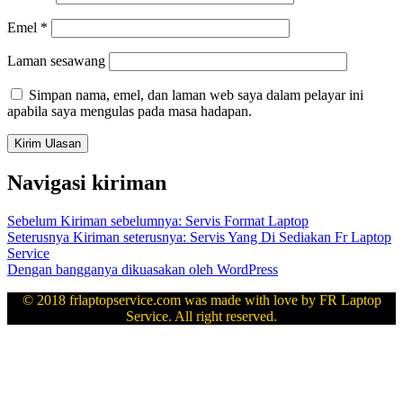
Emel
*
Laman sesawang
Simpan nama, emel, dan laman web saya dalam pelayar ini
apabila saya mengulas pada masa hadapan.
Navigasi kiriman
Sebelum
Kiriman sebelumnya:
Servis Format Laptop
Seterusnya
Kiriman seterusnya:
Servis Yang Di Sediakan Fr Laptop
Service
Dengan bangganya dikuasakan oleh WordPress
© 2018 frlaptopservice.com was made with love by FR Laptop
Service. All right reserved.