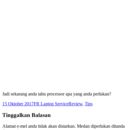
Jadi sekarang anda tahu processor apa yang anda perlukan?
Dikirimkan
Pengarang
Kategori
15 Oktober 2017
FR Laptop Service
Review
,
Tips
pada
Tinggalkan Balasan
Alamat e-mel anda tidak akan disiarkan.
Medan diperlukan ditanda