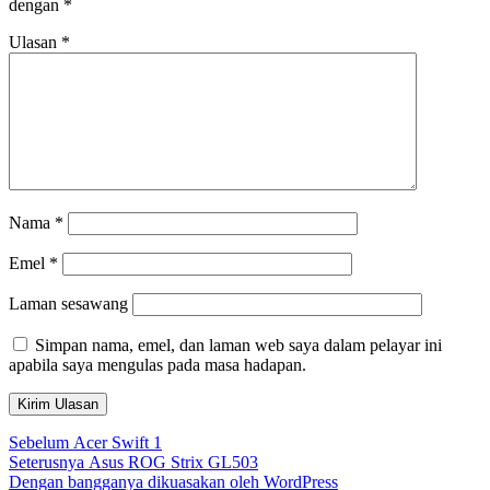
dengan
*
Ulasan
*
Nama
*
Emel
*
Laman sesawang
Simpan nama, emel, dan laman web saya dalam pelayar ini
apabila saya mengulas pada masa hadapan.
Navigasi
Kiriman
Sebelum
Acer Swift 1
sebelumnya:
Kiriman
Seterusnya
Asus ROG Strix GL503
kiriman
seterusnya:
Dengan bangganya dikuasakan oleh WordPress