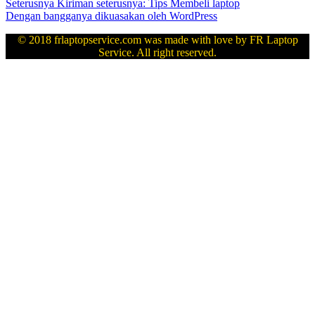
Seterusnya
Kiriman seterusnya:
Tips Membeli laptop
Dengan bangganya dikuasakan oleh WordPress
© 2018 frlaptopservice.com was made with love by FR Laptop
Service. All right reserved.