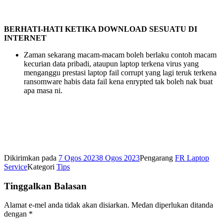
BERHATI-HATI KETIKA DOWNLOAD SESUATU DI
INTERNET
Zaman sekarang macam-macam boleh berlaku contoh macam
kecurian data pribadi, ataupun laptop terkena virus yang
menganggu prestasi laptop fail corrupt yang lagi teruk terkena
ransomware habis data fail kena enrypted tak boleh nak buat
apa masa ni.
Dikirimkan pada
7 Ogos 2023
8 Ogos 2023
Pengarang
FR Laptop
Service
Kategori
Tips
Tinggalkan Balasan
Alamat e-mel anda tidak akan disiarkan.
Medan diperlukan ditanda
dengan
*