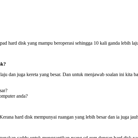
pad hard disk yang mampu beroperasi sehingga 10 kali ganda lebih laju 
sk?
ju dan juga kereta yang besar. Dan untuk menjawab soalan ini kita b
sar?
omputer anda?
 Kerana hard disk mempunyai ruangan yang lebih besar dan ia juga ja
ggunakan caddy untuk menggantikan ruang cd-rom dengan hard disk 