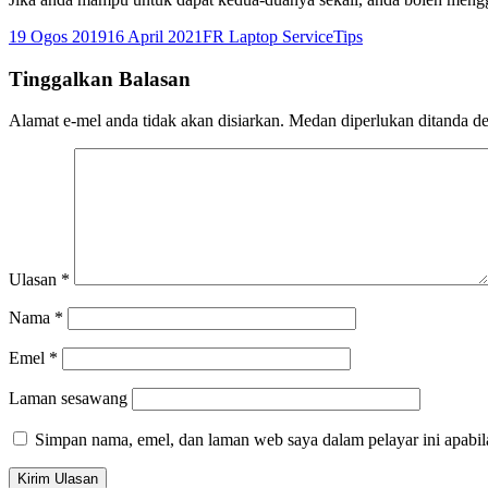
Dikirimkan
Pengarang
Kategori
19 Ogos 2019
16 April 2021
FR Laptop Service
Tips
pada
Tinggalkan Balasan
Alamat e-mel anda tidak akan disiarkan.
Medan diperlukan ditanda 
Ulasan
*
Nama
*
Emel
*
Laman sesawang
Simpan nama, emel, dan laman web saya dalam pelayar ini apabi