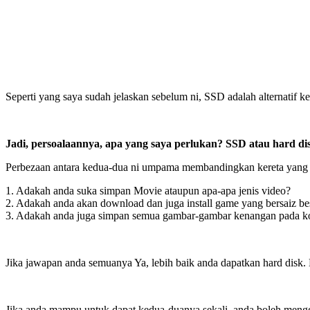
Seperti yang saya sudah jelaskan sebelum ni, SSD adalah alternatif ke
Jadi, persoalaannya, apa yang saya perlukan? SSD atau hard di
Perbezaan antara kedua-dua ni umpama membandingkan kereta yang la
1. Adakah anda suka simpan Movie ataupun apa-apa jenis video?
2. Adakah anda akan download dan juga install game yang bersaiz be
3. Adakah anda juga simpan semua gambar-gambar kenangan pada k
Jika jawapan anda semuanya Ya, lebih baik anda dapatkan hard disk.
Jika anda mampu untuk dapat kedua-duanya sekali, anda boleh men