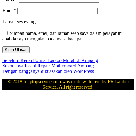
Emel
*
Laman sesawang
Simpan nama, emel, dan laman web saya dalam pelayar ini
apabila saya mengulas pada masa hadapan.
Navigasi
Kiriman
Sebelum
Kedai Format Laptop Murah di Ampang
sebelumnya:
Kiriman
Seterusnya
Kedai Repair Motherboard Ampang
kiriman
seterusnya:
Dengan bangganya dikuasakan oleh WordPress
© 2018 frlaptopservice.com was made with love by FR Laptop
Service. All right reserved.