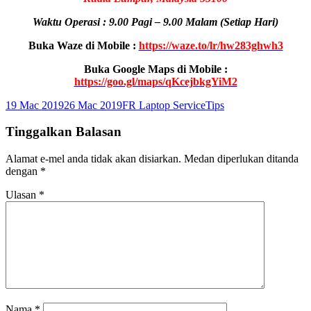
Waktu Operasi : 9.00 Pagi – 9.00 Malam
(Setiap Hari)
Buka Waze di Mobile :
https://waze.to/lr/hw283ghwh3
Buka Google Maps di Mobile :
https://goo.gl/maps/qKcejbkgYiM2
Dikirimkan
Pengarang
Kategori
19 Mac 2019
26 Mac 2019
FR Laptop Service
Tips
pada
Tinggalkan Balasan
Alamat e-mel anda tidak akan disiarkan.
Medan diperlukan ditanda
dengan
*
Ulasan
*
Nama
*