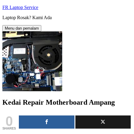
Langkau
FR Laptop Service
ke
Laptop Rosak? Kami Ada
kandungan
Menu dan pemalam
Kedai Repair Motherboard Ampang
0
SHARES