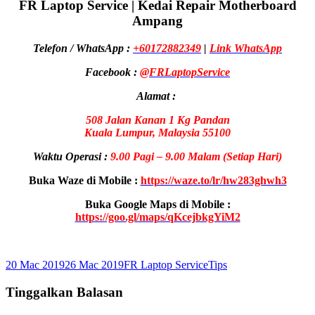
FR Laptop Service | Kedai Repair Motherboard
Ampang
Telefon / WhatsApp :
+60172882349
|
Link WhatsApp
Facebook :
@FRLaptopService
Alamat :
508 Jalan Kanan 1 Kg Pandan
Kuala Lumpur, Malaysia 55100
Waktu Operasi :
9.00 Pagi – 9.00 Malam
(Setiap Hari)
Buka Waze di Mobile :
https://waze.to/lr/hw283ghwh3
Buka Google Maps di Mobile :
https://goo.gl/maps/qKcejbkgYiM2
Dikirimkan
Pengarang
Kategori
20 Mac 2019
26 Mac 2019
FR Laptop Service
Tips
pada
Tinggalkan Balasan