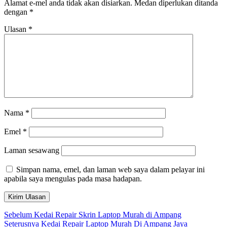
Alamat e-mel anda tidak akan disiarkan.
Medan diperlukan ditanda
dengan
*
Ulasan
*
Nama
*
Emel
*
Laman sesawang
Simpan nama, emel, dan laman web saya dalam pelayar ini
apabila saya mengulas pada masa hadapan.
Navigasi
Kiriman
Sebelum
Kedai Repair Skrin Laptop Murah di Ampang
sebelumnya:
Kiriman
Seterusnya
Kedai Repair Laptop Murah Di Ampang Jaya