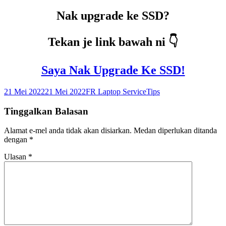
Nak upgrade ke SSD?
Tekan je link bawah ni 👇
Saya Nak Upgrade Ke SSD!
Dikirimkan
Pengarang
Kategori
21 Mei 2022
21 Mei 2022
FR Laptop Service
Tips
pada
Tinggalkan Balasan
Alamat e-mel anda tidak akan disiarkan.
Medan diperlukan ditanda
dengan
*
Ulasan
*