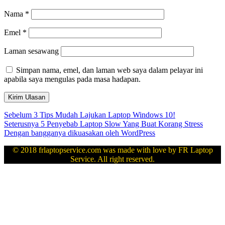
Nama
*
Emel
*
Laman sesawang
Simpan nama, emel, dan laman web saya dalam pelayar ini
apabila saya mengulas pada masa hadapan.
Navigasi
Kiriman
Sebelum
3 Tips Mudah Lajukan Laptop Windows 10!
sebelumnya:
Kiriman
Seterusnya
5 Penyebab Laptop Slow Yang Buat Korang Stress
kiriman
seterusnya:
Dengan bangganya dikuasakan oleh WordPress
© 2018 frlaptopservice.com was made with love by FR Laptop
Service. All right reserved.