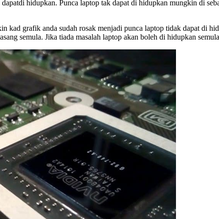
k dapatdi hidupkan. Punca laptop tak dapat di hidupkan mungkin di seb
 kad grafik anda sudah rosak menjadi punca laptop tidak dapat di hidu
asang semula. Jika tiada masalah laptop akan boleh di hidupkan semul