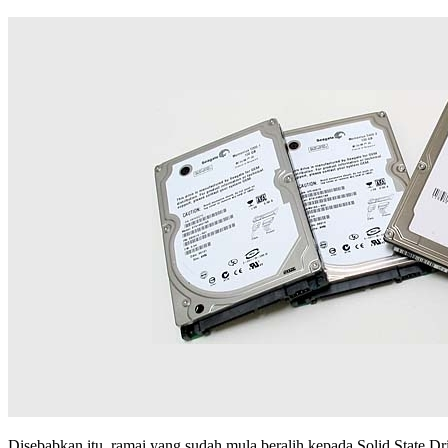
Disebabkan itu, ramai yang sudah mula beralih kepada Solid State Dr