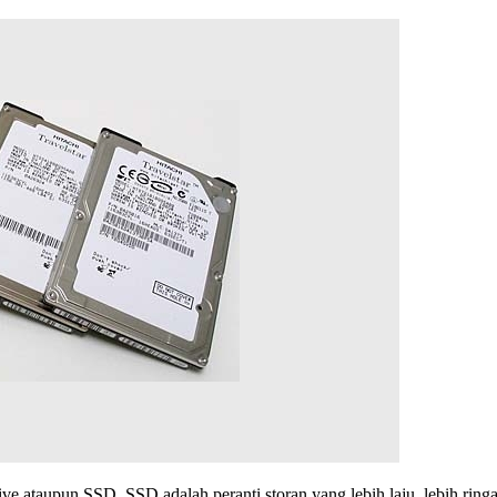
ive ataupun SSD. SSD adalah peranti storan yang lebih laju, lebih ri