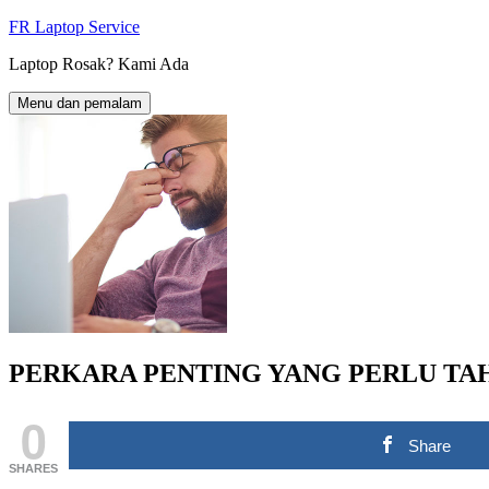
Langkau
FR Laptop Service
ke
Laptop Rosak? Kami Ada
kandungan
Menu dan pemalam
PERKARA PENTING YANG PERLU TA
0
Share
SHARES