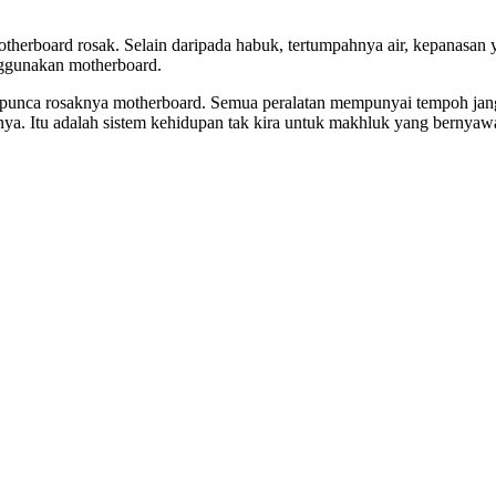
therboard rosak. Selain daripada habuk, tertumpahnya air, kepanasan
nggunakan motherboard.
atu punca rosaknya motherboard. Semua peralatan mempunyai tempoh jangk
nya. Itu adalah sistem kehidupan tak kira untuk makhluk yang bernyawa 