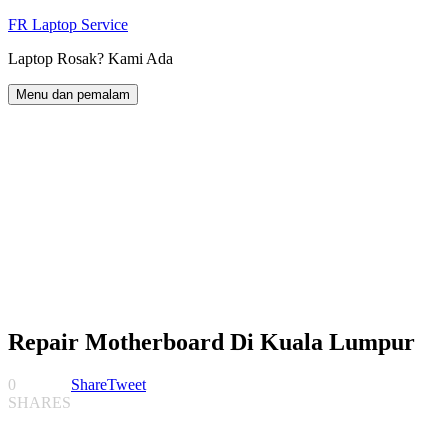
Langkau
FR Laptop Service
ke
Laptop Rosak? Kami Ada
kandungan
Menu dan pemalam
Repair Motherboard Di Kuala Lumpur
0
Share
Tweet
SHARES