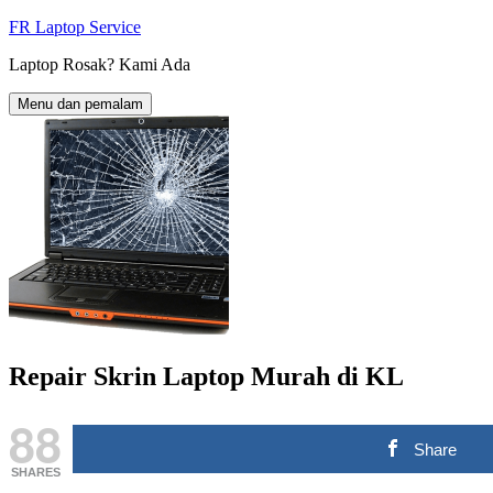
Langkau
FR Laptop Service
ke
Laptop Rosak? Kami Ada
kandungan
Menu dan pemalam
Repair Skrin Laptop Murah di KL
88
Share
SHARES