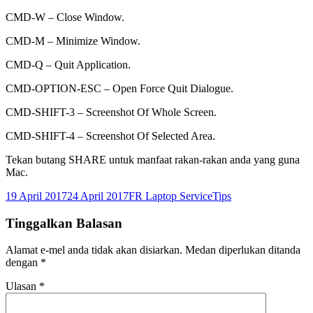
CMD-W – Close Window.
CMD-M – Minimize Window.
CMD-Q – Quit Application.
CMD-OPTION-ESC – Open Force Quit Dialogue.
CMD-SHIFT-3 – Screenshot Of Whole Screen.
CMD-SHIFT-4 – Screenshot Of Selected Area.
Tekan butang SHARE untuk manfaat rakan-rakan anda yang guna
Mac.
Dikirimkan
Pengarang
Kategori
19 April 2017
24 April 2017
FR Laptop Service
Tips
pada
Tinggalkan Balasan
Alamat e-mel anda tidak akan disiarkan.
Medan diperlukan ditanda
dengan
*
Ulasan
*