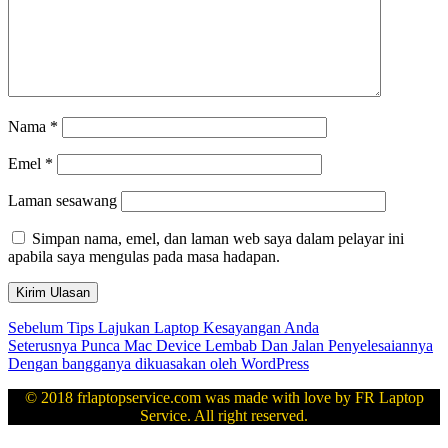
Nama
*
Emel
*
Laman sesawang
Simpan nama, emel, dan laman web saya dalam pelayar ini
apabila saya mengulas pada masa hadapan.
Navigasi
Kiriman
Sebelum
Tips Lajukan Laptop Kesayangan Anda
sebelumnya:
Kiriman
Seterusnya
Punca Mac Device Lembab Dan Jalan Penyelesaiannya
kiriman
seterusnya:
Dengan bangganya dikuasakan oleh WordPress
© 2018 frlaptopservice.com was made with love by FR Laptop
Service. All right reserved.