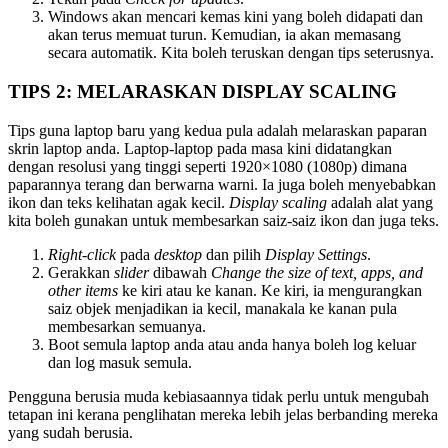
Windows akan mencari kemas kini yang boleh didapati dan
akan terus memuat turun. Kemudian, ia akan memasang
secara automatik. Kita boleh teruskan dengan tips seterusnya.
TIPS 2: MELARASKAN DISPLAY SCALING
Tips guna laptop baru yang kedua pula adalah melaraskan paparan
skrin laptop anda. Laptop-laptop pada masa kini didatangkan
dengan resolusi yang tinggi seperti 1920×1080 (1080p) dimana
paparannya terang dan berwarna warni. Ia juga boleh menyebabkan
ikon dan teks kelihatan agak kecil.
Display scaling
adalah alat yang
kita boleh gunakan untuk membesarkan saiz-saiz ikon dan juga teks.
Right-click
pada
desktop
dan pilih
Display Settings
.
Gerakkan
slider
dibawah
Change the size of text, apps, and
other items
ke kiri atau ke kanan. Ke kiri, ia mengurangkan
saiz objek menjadikan ia kecil, manakala ke kanan pula
membesarkan semuanya.
Boot semula laptop anda atau anda hanya boleh log keluar
dan log masuk semula.
Pengguna berusia muda kebiasaannya tidak perlu untuk mengubah
tetapan ini kerana penglihatan mereka lebih jelas berbanding mereka
yang sudah berusia.