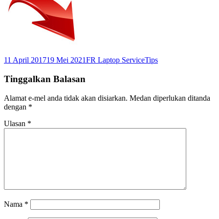
Dikirimkan
Pengarang
Kategori
11 April 2017
19 Mei 2021
FR Laptop Service
Tips
pada
Tinggalkan Balasan
Alamat e-mel anda tidak akan disiarkan.
Medan diperlukan ditanda
dengan
*
Ulasan
*
Nama
*