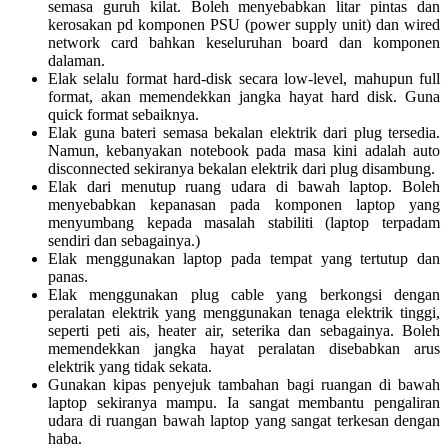
semasa guruh kilat. Boleh menyebabkan litar pintas dan
kerosakan pd komponen PSU (power supply unit) dan wired
network card bahkan keseluruhan board dan komponen
dalaman.
Elak selalu format hard-disk secara low-level, mahupun full
format, akan memendekkan jangka hayat hard disk. Guna
quick format sebaiknya.
Elak guna bateri semasa bekalan elektrik dari plug tersedia.
Namun, kebanyakan notebook pada masa kini adalah auto
disconnected sekiranya bekalan elektrik dari plug disambung.
Elak dari menutup ruang udara di bawah laptop. Boleh
menyebabkan kepanasan pada komponen laptop yang
menyumbang kepada masalah stabiliti (laptop terpadam
sendiri dan sebagainya.)
Elak menggunakan laptop pada tempat yang tertutup dan
panas.
Elak menggunakan plug cable yang berkongsi dengan
peralatan elektrik yang menggunakan tenaga elektrik tinggi,
seperti peti ais, heater air, seterika dan sebagainya. Boleh
memendekkan jangka hayat peralatan disebabkan arus
elektrik yang tidak sekata.
Gunakan kipas penyejuk tambahan bagi ruangan di bawah
laptop sekiranya mampu. Ia sangat membantu pengaliran
udara di ruangan bawah laptop yang sangat terkesan dengan
haba.