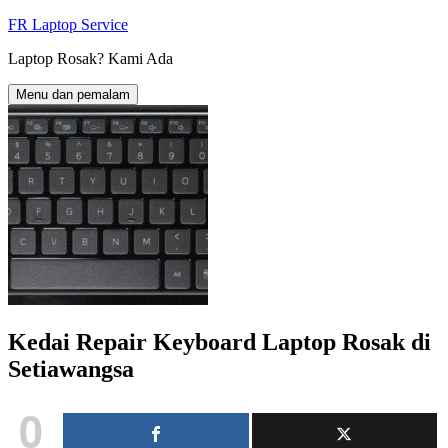
Langkau
FR Laptop Service
ke
Laptop Rosak? Kami Ada
kandungan
Menu dan pemalam
Kedai Repair Keyboard Laptop Rosak di
Setiawangsa
0