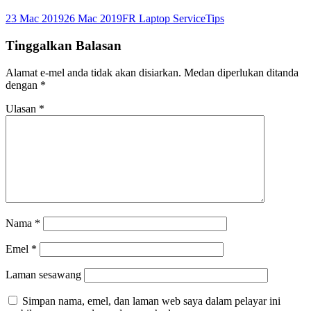
Dikirimkan
Pengarang
Kategori
23 Mac 2019
26 Mac 2019
FR Laptop Service
Tips
pada
Tinggalkan Balasan
Alamat e-mel anda tidak akan disiarkan.
Medan diperlukan ditanda
dengan
*
Ulasan
*
Nama
*
Emel
*
Laman sesawang
Simpan nama, emel, dan laman web saya dalam pelayar ini