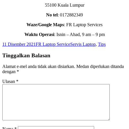
55100 Kuala Lumpur
No tel
: 0172882349
Waze/Google Maps
: FR Laptop Services
Waktu Operasi
: Isnin – Ahad, 9 am – 9 pm
Dikirimkan
Pengarang
Kategori
11 Disember 2021
FR Laptop Service
Servis Laptop
,
Tips
pada
Tinggalkan Balasan
Alamat e-mel anda tidak akan disiarkan.
Medan diperlukan ditanda
dengan
*
Ulasan
*
Nama
*