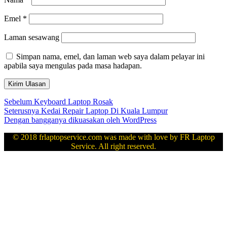
Emel
*
Laman sesawang
Simpan nama, emel, dan laman web saya dalam pelayar ini
apabila saya mengulas pada masa hadapan.
Navigasi
Kiriman
Sebelum
Keyboard Laptop Rosak
sebelumnya:
Kiriman
Seterusnya
Kedai Repair Laptop Di Kuala Lumpur
kiriman
seterusnya:
Dengan bangganya dikuasakan oleh WordPress
© 2018 frlaptopservice.com was made with love by FR Laptop
Service. All right reserved.